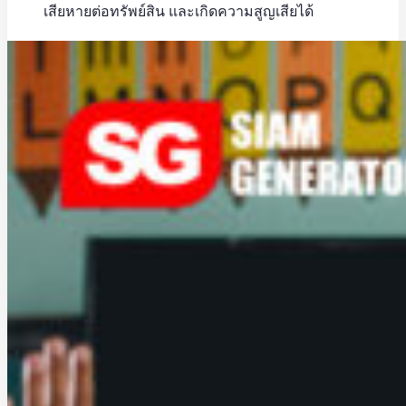
เสียหายต่อทรัพย์สิน และเกิดความสูญเสียได้