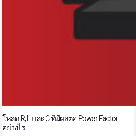
โหลด R, L และ C ที่มีผลต่อ Power Factor
อย่างไร