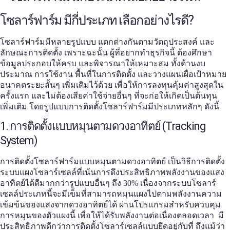
โซลาร์ฟาร์ม มีกี่ประเภท เลือกอย่างไรดี?
โซลาร์ฟาร์ม
มีหลายรูปแบบ แตกต่างกันตามวัตถุประสงค์ และ
ลักษณะการติดตั้ง เพราะฉะนั้น ผู้ที่อยากทำธุรกิจนี้ ต้องศึกษา
ข้อมูลประกอบให้ครบ และพิจารณาให้เหมาะสม ทั้งด้านงบ
ประมาณ การใช้งาน พื้นที่ในการติดตั้ง และวางแผนเผื่อเป้าหมาย
อนาคตระยะสั้นๆ เพิ่มเติมไว้ด้วย เพื่อให้การลงทุนคุ้มค่าสูงสุดใน
ครั้งแรก และไม่ต้องเสียค่าใช้จ่ายอื่นๆ ที่จะก่อให้เกิดเป็นต้นทุน
เพิ่มเติม โดยรูปแบบการติดตั้ง
โซลาร์ฟาร์ม
มีประเภทหลักๆ ดังนี้
1. การติดตั้งแบบหมุนตามดวงอาทิตย์ (Tracking
System)
การติดตั้งโซลาร์ฟาร์มแบบหมุนตามดวงอาทิตย์ เป็นวิธีการติดตั้ง
ระบบแผงโซลาร์เซลล์ที่เน้นการดึงประสิทธิภาพพลังงานของแสง
อาทิตย์ได้ดีมากกว่ารูปแบบอื่นๆ ถึง 30% เนื่องจากระบบโซลาร์
เซลล์ประเภทนี้จะมีเข็มที่สามารถหมุนแผงไปตามพลังงานความ
เข้มข้นของแสงจากดวงอาทิตย์ได้ ผ่านโปรแกรมสำหรับควบคุม
การหมุนของตัวแผงนี้ เพื่อให้ได้รับพลังงานต่อเนื่องตลอดเวลา มี
ประสิทธิภาพดีกว่าการติดตั้งโซลาร์เซลล์แบบยึดอยู่กับที่ ถึงแม้ว่า