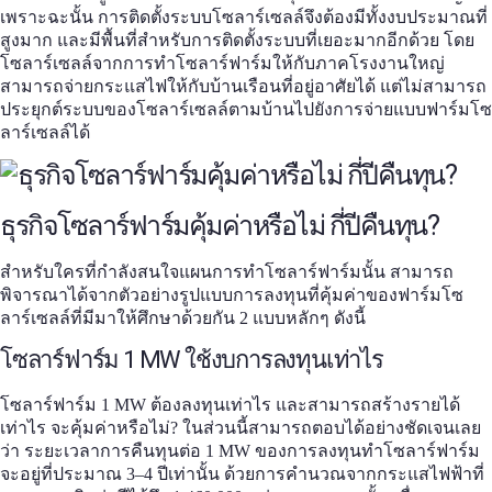
เพราะฉะนั้น การติดตั้งระบบโซลาร์เซลล์จึงต้องมีทั้งงบประมาณที่
สูงมาก และมีพื้นที่สำหรับการติดตั้งระบบที่เยอะมากอีกด้วย โดย
โซลาร์เซลล์จากการทำ
โซลาร์ฟาร์ม
ให้กับภาคโรงงานใหญ่
สามารถจ่ายกระแสไฟให้กับบ้านเรือนที่อยู่อาศัยได้ แต่ไม่สามารถ
ประยุกต์ระบบของโซลาร์เซลล์ตามบ้านไปยังการจ่ายแบบ
ฟาร์มโซ
ลาร์เซลล์
ได้
ธุรกิจโซลาร์ฟาร์มคุ้มค่าหรือไม่ กี่ปีคืนทุน?
สำหรับใครที่กำลังสนใจแผนการทำ
โซลาร์ฟาร์ม
นั้น สามารถ
พิจารณาได้จากตัวอย่างรูปแบบการลงทุนที่คุ้มค่าของ
ฟาร์มโซ
ลาร์เซลล์
ที่มีมาให้ศึกษาด้วยกัน 2 แบบหลักๆ ดังนี้
โซลาร์ฟาร์ม
1 MW
ใช้งบการ
ลงทุนเท่าไร
โซลาร์ฟาร์ม 1 MW
ต้อง
ลงทุนเท่าไร
และสามารถสร้างรายได้
เท่าไร จะคุ้มค่าหรือไม่? ในส่วนนี้สามารถตอบได้อย่างชัดเจนเลย
ว่า ระยะเวลาการคืนทุนต่อ 1 MW ของการลงทุนทำ
โซลาร์ฟาร์ม
จะอยู่ที่ประมาณ 3–4 ปีเท่านั้น ด้วยการคำนวณจากกระแสไฟฟ้าที่