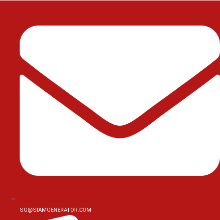
Skip
to
content
SG@SIAMGENERATOR.COM