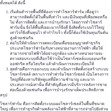
ทั้งหมดได้ ดังนี้
เริ่มต้นสำรวจพื้นที่ที่ต้องการทำ
โซลาร์ฟาร์ม
เพื่อดูว่า
สามารถติดตั้งได้ในพื้นที่เท่าไร และมีเงินทุนที่เพียงพอหรือ
ไม่ ทั้งการติดตั้ง และการบำรุงรักษา โดยการทำ
โซลาร์
ฟาร์ม
นั้น ยิ่งได้พื้นที่เยอะมากก็ยิ่งดี ยิ่งติดตั้งระบบไว้ใหญ่
เท่าไรก็ยิ่งคืนทุนไว ทำกำไรเร็ว ทั้งนี้ก็ต้องใช้เงินทุนเริ่มต้น
สูงด้วยเช่นกัน
ต่อไปให้ดำเนินการจดทะเบียนเพื่อขออนุญาตทำธุรกิจ
ประเภท
โซลาร์ฟาร์ม
กับทางหน่วยงานการไฟฟ้า เพื่อให้
สามารถขายไฟฟ้าได้อย่างถูกต้อง และทางหน่วยงานจะ
ตรวจสอบระบบที่เลือกใช้ว่าเป็นโซลาร์เซลล์แบบออนกริด
ออฟกริด หรือไฮบริด แล้วดำเนินการลงทะเบียนให้
สุดท้ายคือการออกแบบ และดำเนินการติดตั้งก่อสร้างระบบ
โซลาร์เซลล์ เพราะการทำ
ฟาร์มโซลาร์เซลล์
เป็นโครงการ
ใหญ่ที่ต้องหาบริษัทดูแลที่มีความชำนาญ และมาก
ประสบการณ์เท่านั้น ที่สำคัญคือควรมีบริการหลังการขาย
ต่อเนื่องด้วยเช่นกัน เพื่อการบำรุงรักษาเต็มประสิทธิภาพ
สรุป
โซลาร์ฟาร์ม
คือการติดตั้งระบบแผงโซลาร์เซลล์ในพื้นที่ขนาด
ใหญ่ เพื่อการทำธุรกิจด้านพลังงานไฟฟ้าที่สามารถจ่ายไปยังส่วน