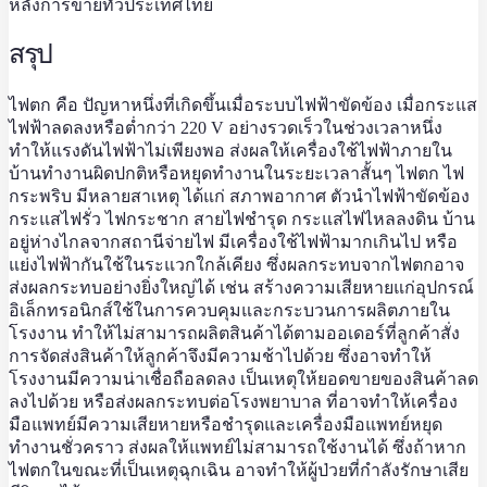
หลังการขายทั่วประเทศไทย
สรุป
ไฟตก คือ ปัญหาหนึ่งที่เกิดขึ้นเมื่อระบบไฟฟ้าขัดข้อง เมื่อกระแส
ไฟฟ้าลดลงหรือต่ำกว่า 220 V อย่างรวดเร็วในช่วงเวลาหนึ่ง
ทำให้แรงดันไฟฟ้าไม่เพียงพอ ส่งผลให้เครื่องใช้ไฟฟ้าภายใน
บ้านทำงานผิดปกติหรือหยุดทำงานในระยะเวลาสั้นๆ ไฟตก ไฟ
กระพริบ มีหลายสาเหตุ ได้แก่ สภาพอากาศ ตัวนำไฟฟ้าขัดข้อง
กระแสไฟรั่ว ไฟกระชาก สายไฟชำรุด กระแสไฟไหลลงดิน บ้าน
อยู่ห่างไกลจากสถานีจ่ายไฟ มีเครื่องใช้ไฟฟ้ามากเกินไป หรือ
แย่งไฟฟ้ากันใช้ในระแวกใกล้เคียง ซึ่งผลกระทบจากไฟตกอาจ
ส่งผลกระทบอย่างยิ่งใหญ่ได้ เช่น สร้างความเสียหายแก่อุปกรณ์
อิเล็กทรอนิกส์ใช้ในการควบคุมและกระบวนการผลิตภายใน
โรงงาน ทำให้ไม่สามารถผลิตสินค้าได้ตามออเดอร์ที่ลูกค้าสั่ง
การจัดส่งสินค้าให้ลูกค้าจึงมีความช้าไปด้วย ซึ่งอาจทำให้
โรงงานมีความน่าเชื่อถือลดลง เป็นเหตุให้ยอดขายของสินค้าลด
ลงไปด้วย หรือส่งผลกระทบต่อโรงพยาบาล ที่อาจทำให้เครื่อง
มือแพทย์มีความเสียหายหรือชำรุดและเครื่องมือแพทย์หยุด
ทำงานชั่วคราว ส่งผลให้แพทย์ไม่สามารถใช้งานได้ ซึ่งถ้าหาก
ไฟตกในขณะที่เป็นเหตุฉุกเฉิน อาจทำให้ผู้ป่วยที่กำลังรักษาเสีย