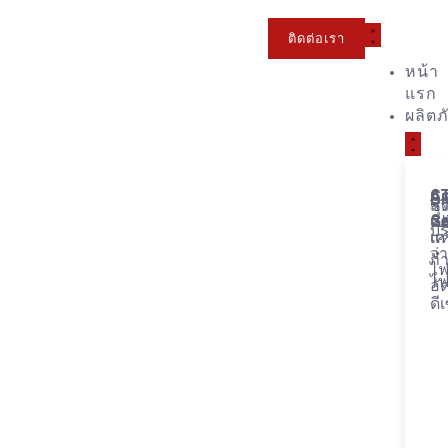
ติดต่อเรา
หน้า
แรก
ผลิตภ
Co
A
Di
ชุ
สว
Se
Ge
คว
เป
บร
เค
แห
จ่
กำ
ไฟ
ไฟ
อั
ดี