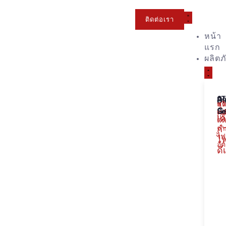
ติดต่อเรา
หน้า
แรก
ผลิตภ
Di
Co
AT
ชุ
สวิ
G
Se
คว
เปล
บร
เค
แห
กำ
จ่า
ไฟ
ไฟ
อัต
ดี