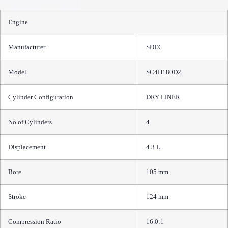
Engine
Manufacturer
SDEC
Model
SC4H180D2
Cylinder Configuration
DRY LINER
No of Cylinders
4
Displacement
4.3 L
Bore
105 mm
Stroke
124 mm
Compression Ratio
16.0:1