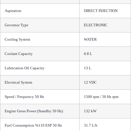
Aspiration
DIRECT INJECTION
Governor Type
ELECTRONIC
Cooling System
WATER
Coolant Capacity
6.8 L
Lubrication Oil Capacity
13 L
Electrical System
12 VDC
Speed / Frequency 50 Hz
1500 rpm / 50 Hz rpm
Engine Gross Power (Standby 50 Hz)
132 kW
Fuel Consumption %110 ESP 50 Hz
31.7 L/h