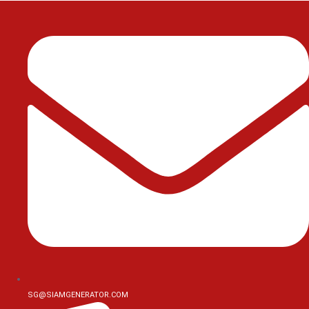
Skip
to
content
SG@SIAMGENERATOR.COM