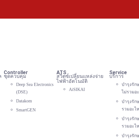
Controller
ATS
Service
ล
ชุดควบคุม
สวิตซ์เปลี่ยนแหล่งจ่าย
บริการ
ไฟฟ้าอัตโนมัติ
Deep Sea Electronics
บำรุงรักษ
AiSIKAI
(DSE)
ไม่รวมอะ
Datakom
บำรุงรักษ
รวมอะไห
SmartGEN
บำรุงรักษ
รวมอะไห
บำรุงรัก