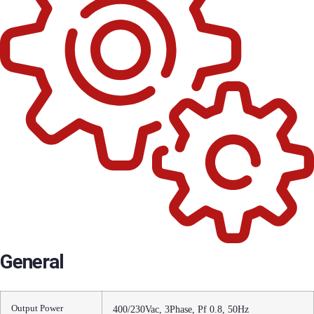
General
Output Power
400/230Vac, 3Phase, Pf 0.8, 50Hz