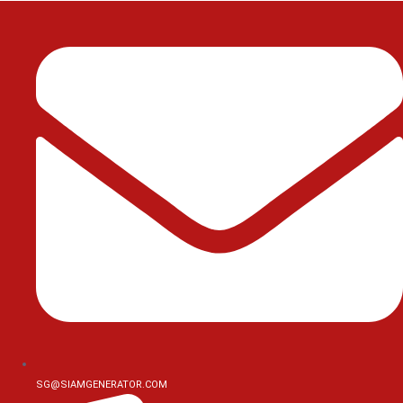
Skip
to
content
SG@SIAMGENERATOR.COM