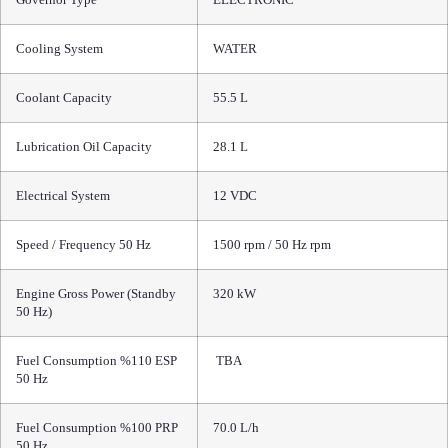
Governor Type
ELECTRONIC
Cooling System
WATER
Coolant Capacity
55.5 L
Lubrication Oil Capacity
28.1 L
Electrical System
12 VDC
Speed / Frequency 50 Hz
1500 rpm / 50 Hz rpm
Engine Gross Power (Standby
320 kW
50 Hz)
Fuel Consumption %110 ESP
TBA
50 Hz
Fuel Consumption %100 PRP
70.0 L/h
50 Hz