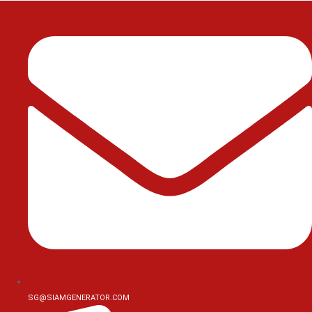
Skip
to
content
SG@SIAMGENERATOR.COM