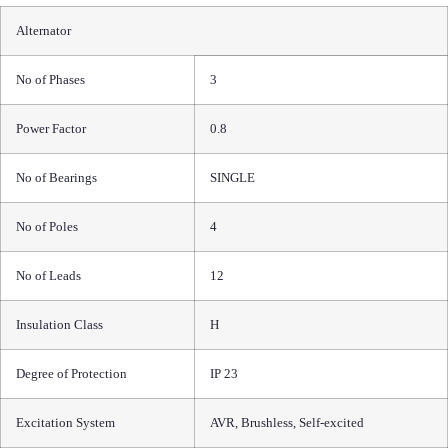
Alternator
No of Phases
3
Power Factor
0.8
No of Bearings
SINGLE
No of Poles
4
No of Leads
12
Insulation Class
H
Degree of Protection
IP 23
Excitation System
AVR, Brushless, Self-excited