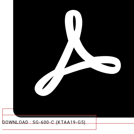
DOWNLOAD : SG-600-C (KTAA19-G5)