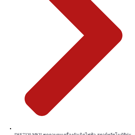
DSE7320 MKII ชุดควบคุมเครื่องกำเนิดไฟฟ้า สตาร์ทอัตโนมัติรุ่น