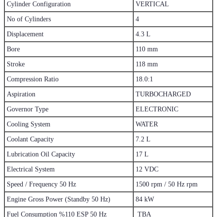
Cylinder Configuration
VERTICAL
No of Cylinders
4
Displacement
4.3 L
Bore
110 mm
Stroke
118 mm
Compression Ratio
18.0:1
Aspiration
TURBOCHARGED
Governor Type
ELECTRONIC
Cooling System
WATER
Coolant Capacity
7.2 L
Lubrication Oil Capacity
17 L
Electrical System
12 VDC
Speed / Frequency 50 Hz
1500 rpm / 50 Hz rpm
Engine Gross Power (Standby 50 Hz)
84 kW
Fuel Consumption %110 ESP 50 Hz
TBA