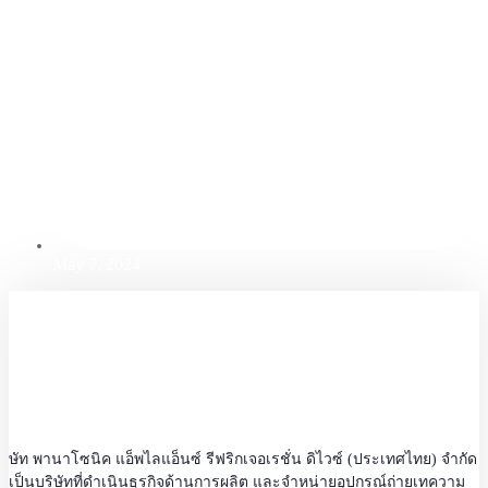
May 7, 2024
ษัท พานาโซนิค แอ็พไลแอ็นซ์ รีฟริกเจอเรชั่น ดิไวซ์ (ประเทศไทย) จำกัด
เป็นบริษัทที่ดำเนินธุรกิจด้านการผลิต และจำหน่ายอุปกรณ์ถ่ายเทความ