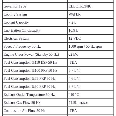
Governor Type
ELECTRONIC
Cooling System
WATER
Coolant Capacity
7.2 L
Lubrication Oil Capacity
10.9 L
Electrical System
12 VDC
Speed / Frequency 50 Hz
1500 rpm / 50 Hz rpm
Engine Gross Power (Standby 50 Hz)
22 kW
Fuel Consumption %110 ESP 50 Hz
TBA
Fuel Consumption %100 PRP 50 Hz
5.7 L/h
Fuel Consumption %75 PRP 50 Hz
4.6 L/h
Fuel Consumption %50 PRP 50 Hz
3.7 L/h
Exhaust Outlet Temperature 50 Hz
410 °C
74.5Liter/sec
Exhaust Gas Flow 50 Hz
Combustion Air Flow 50 Hz
TBA