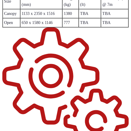
Size
(mm)
(kg)
(lt)
@ 7m
Canopy
1133 x 2350 x 1516
1380
TBA
TBA
Open
650 x 1580 x 1146
777
TBA
TBA