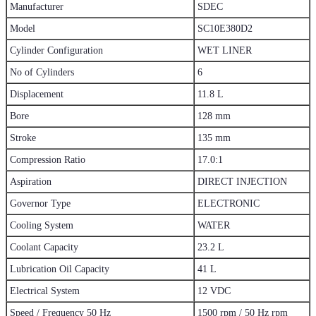
Manufacturer
SDEC
Model
SC10E380D2
Cylinder Configuration
WET LINER
No of Cylinders
6
Displacement
11.8 L
Bore
128 mm
Stroke
135 mm
Compression Ratio
17.0:1
Aspiration
DIRECT INJECTION
Governor Type
ELECTRONIC
Cooling System
WATER
Coolant Capacity
23.2 L
Lubrication Oil Capacity
41 L
Electrical System
12 VDC
Speed / Frequency 50 Hz
1500 rpm / 50 Hz rpm