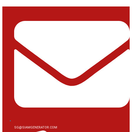
Skip
to
content
SG@SIAMGENERATOR.COM