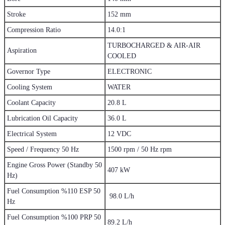
Stroke
152 mm
Compression Ratio
14.0:1
TURBOCHARGED & AIR-AIR
Aspiration
COOLED
Governor Type
ELECTRONIC
Cooling System
WATER
Coolant Capacity
20.8 L
Lubrication Oil Capacity
36.0 L
Electrical System
12 VDC
Speed / Frequency 50 Hz
1500 rpm / 50 Hz rpm
Engine Gross Power (Standby 50
407 kW
Hz)
Fuel Consumption %110 ESP 50
98.0 L/h
Hz
Fuel Consumption %100 PRP 50
89.2 L/h