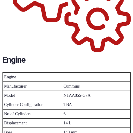
Engine
Engine
Manufacturer
Cummins
Model
NTAA855-G7A
Cylinder Configuration
TBA
No of Cylinders
6
Displacement
14 L
Bore
140 mm