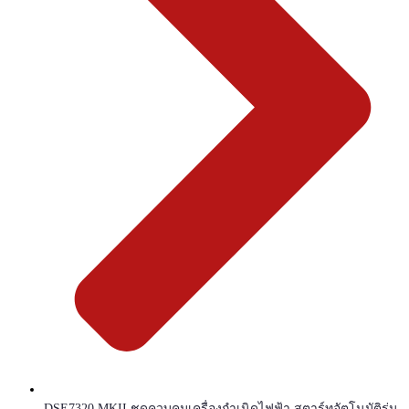
DSE7320 MKII ชุดควบคุมเครื่องกำเนิดไฟฟ้า สตาร์ทอัตโนมัติรุ่น